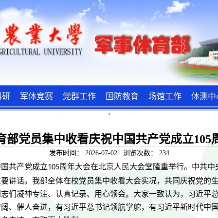
科研
军体竞赛
党群工作
国防教育
场馆工作
体测中
`
育部党员集中收看庆祝中国共产党成立105
发布时间：
2026-07-02
浏览次数：
234
中国共产党成立
周年大会在北京人民大会堂隆重举行。中共中
105
重要讲话。我部全体在校党员集中收看大会实况，共同庆祝党的
同志们凝神专注、认真记录、用心领会。大家一致认为，习近平
宏阔、催人奋进，有习近平总书记领航掌舵，有习近平新时代中