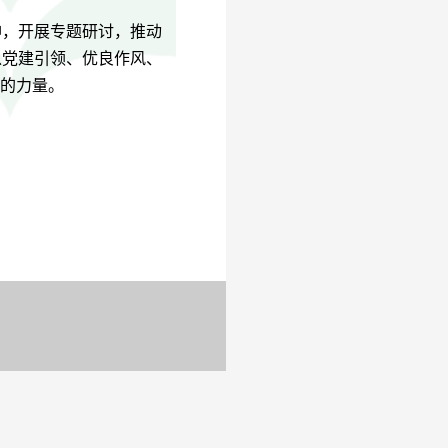
神，开展专题研讨，推动
以党建引领、优良作风、
人的力量。